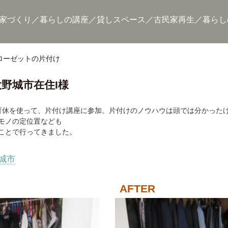
家づくり
暮らしの講座
貸しスペース
古民家再生
暮らし
ローゼットの片付け
野城市在住I様
育休を使って、片付け講座に参加。片付けのノウハウは頭では分かった
モノの定位置なども
ことで行ってきました。
城市