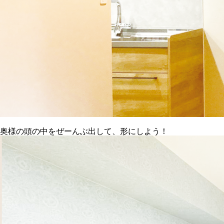
奥様の頭の中をぜーんぶ出して、形にしよう！