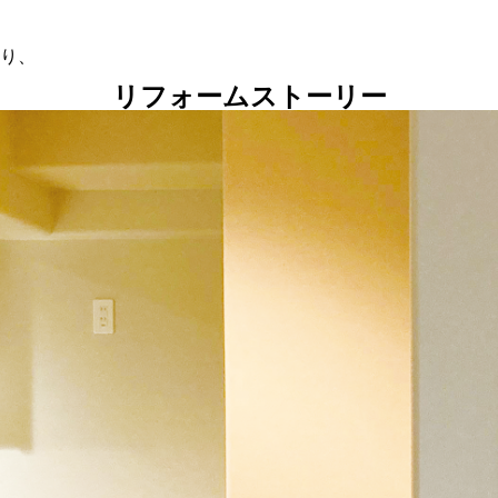
り、
リフォームストーリー