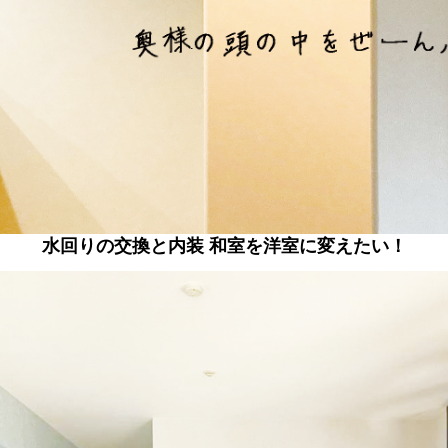
水回りの交換と内装 和室を洋室に変えたい！