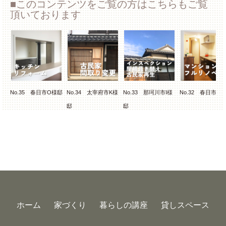
このコンテンツをご覧の方はこちらもご覧
頂いております
ン
No.35 春日市O様邸
No.34 太宰府市K様
No.33 那珂川市I様
No.32 春日市M
ベ
邸
邸
ホーム
家づくり
暮らしの講座
貸しスペース