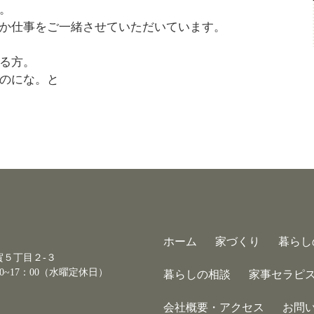
。
か仕事をご一緒させていただいています。
る方。
のにな。と
ホーム
家づくり
暮らし
古賀５丁目２-３
0~17：00（水曜定休日）
暮らしの相談
家事セラピ
会社概要・アクセス
お問