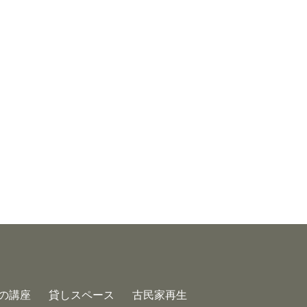
の講座
貸しスペース
古民家再生