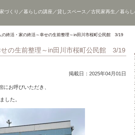
家づくり
暮らしの講座
貸しスペース
古民家再生
暮らし
人の終活・家の終活～幸せの生前整理～in田川市桜町公民館 3/19
の生前整理～in田川市桜町公民館 3/19
掲載日：2025年04月01日
民館にお呼びいただき、
ました。