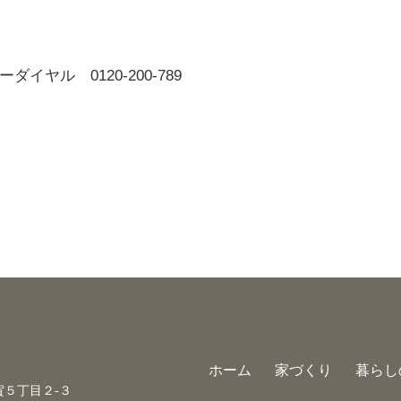
ヤル 0120-200-789
ホーム
家づくり
暮らし
古賀５丁目２-３