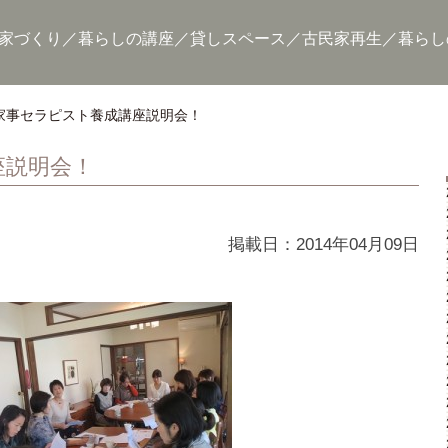
家づくり
暮らしの講座
貸しスペース
古民家再生
暮らし
家事セラピスト養成講座説明会！
座説明会！
掲載日：2014年04月09日