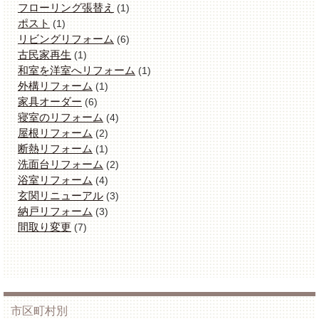
フローリング張替え
(1)
ポスト
(1)
リビングリフォーム
(6)
古民家再生
(1)
和室を洋室へリフォーム
(1)
外構リフォーム
(1)
家具オーダー
(6)
寝室のリフォーム
(4)
屋根リフォーム
(2)
断熱リフォーム
(1)
洗面台リフォーム
(2)
浴室リフォーム
(4)
玄関リニューアル
(3)
納戸リフォーム
(3)
間取り変更
(7)
市区町村別