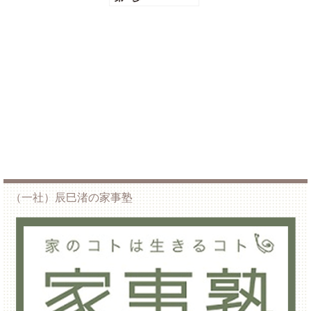
（一社）辰巳渚の家事塾