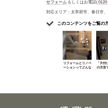
せフォーム
もしくはお電話(
012
対応エリア：太宰府市、春日市、
このコンテンツをご覧の
リフォームとリノベ
「片付
ーションってどんな
の方言
違いがあるのか解説
おす」
します！
は