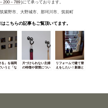
0－200－789
)にて承っております。
筑紫野市、大野城市、那珂川市、筑前町
方はこちらの記事もご覧頂いてます。
ける」を福岡
片づけられない主婦
リフォームで建て替
でいうと「な
の特徴や習慣につい
えをしたい！新築と
になる理由と
て
比較してどう違う？