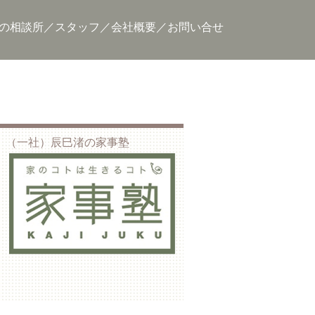
の相談所
スタッフ
会社概要
お問い合せ
（一社）辰巳渚の家事塾