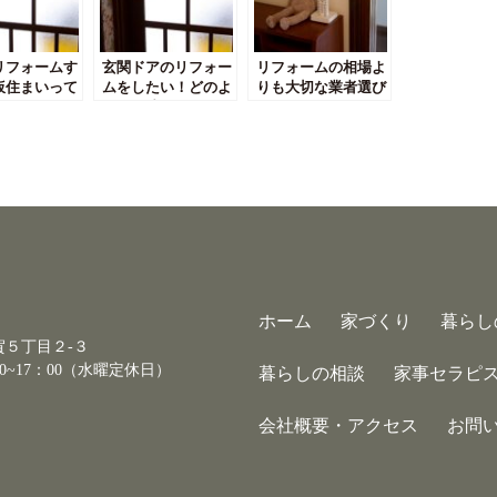
リフォームす
玄関ドアのリフォー
リフォームの相場よ
仮住まいって
ムをしたい！どのよ
りも大切な業者選び
ればいいの？
うな工法があるの？
のポイントについて
ホーム
家づくり
暮らし
古賀５丁目２-３
0~17：00（水曜定休日）
暮らしの相談
家事セラピ
会社概要・アクセス
お問