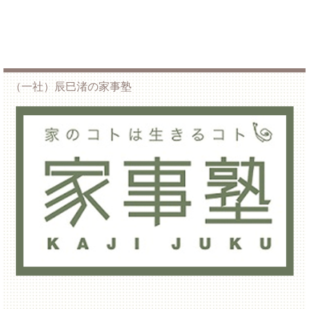
（一社）辰巳渚の家事塾