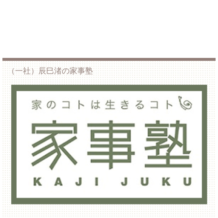
（一社）辰巳渚の家事塾