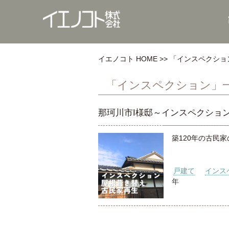
イエノコト HOME
「インスペクショ
「インスペクション」
那珂川市I様邸～インスペクショ
築120年の古民
戸建て
インス
年