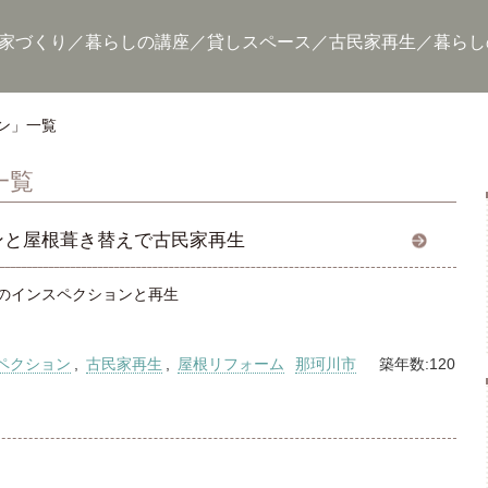
家づくり
暮らしの講座
貸しスペース
古民家再生
暮らし
ン」一覧
一覧
ンと屋根葺き替えで古民家再生
家のインスペクションと再生
ペクション
,
古民家再生
,
屋根リフォーム
那珂川市
築年数:120