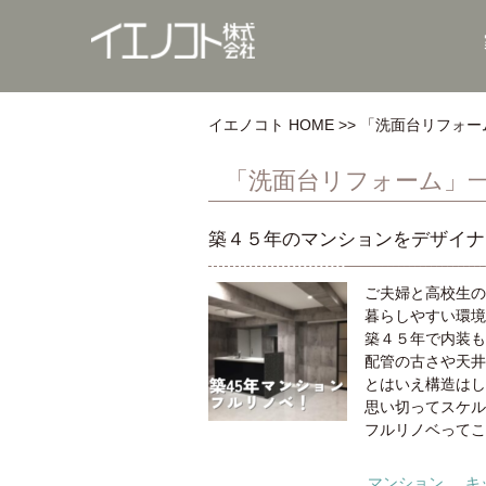
イエノコト HOME
「洗面台リフォー
「洗面台リフォーム」
築４５年のマンションをデザイナ
ご夫婦と高校生の
暮らしやすい環境
築４５年で内装も
配管の古さや天井
とはいえ構造はし
思い切ってスケル
フルリノベってこ
マンション
キ