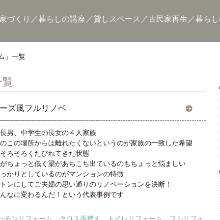
家づくり
暮らしの講座
貸しスペース
古民家再生
暮らし
ム」一覧
一覧
ーズ風フルリノベ
長男、中学生の長女の４人家族
のこの場所からは離れたくないというのが家族の一致した希望
そろそろくたびれてきた状態
がちょっと低く梁があちこち出ているのもちょっと悩ましい
っかりとしているのがマンションの特徴
トンにしてご夫婦の思い通りのリノベーションを決断！
んなに変わるんだ！という代表事例です
ッチンリフォーム
,
クロス張替え
,
トイレリフォーム
,
フルリフォ