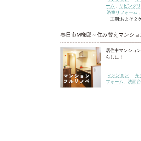
ーム
,
リビングリ
浴室リフォーム
,
工期:およそ２
春日市M様邸～住み替えマンショ
居住中マンション
らしに！
マンション
キ
フォーム
,
洗面台