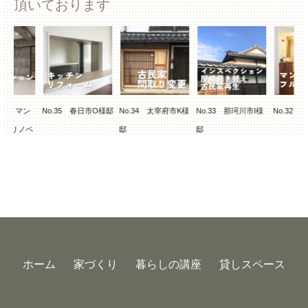
頂いております
ン
No.35 春日市O様邸
No.34 太宰府市K様
No.33 那珂川市I様
No.32 春日市M
ベ
邸
邸
ホーム
家づくり
暮らしの講座
貸しスペース