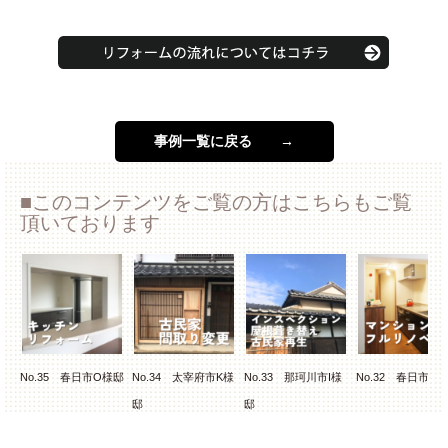
事例一覧に戻る →
このコンテンツをご覧の方はこちらもご覧
頂いております
ン
No.35 春日市O様邸
No.34 太宰府市K様
No.33 那珂川市I様
No.32 春日市M
ベ
邸
邸