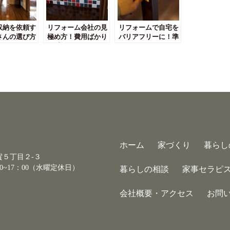
収納を依頼す
リフォーム会社の見
リフォームで自宅を
さんの選び方
極め方！費用ばかり
バリアフリーに！準
て
を重視しないで！
備するポイントは？
ホーム
家づくり
暮らし
古賀５丁目２-３
0~17：00（水曜定休日）
暮らしの相談
家事セラピ
会社概要・アクセス
お問