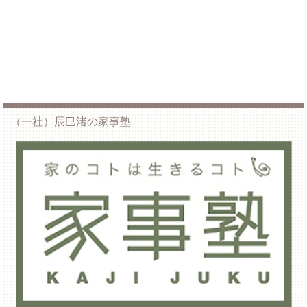
（一社）辰巳渚の家事塾