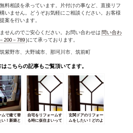
無料相談を承っています。片付けの事など、直接リフ
構いません。どうぞお気軽にご相談ください。お客様
提案を行います。
ませんのでご安心ください。お問い合わせは
問い合わ
0－200－789
)にて承っております。
筑紫野市、大野城市、那珂川市、筑前町
方はこちらの記事もご覧頂いてます。
ームで建て替
自宅をリフォームす
玄関ドアのリフォー
たい！新築と
る時に仮住まいって
ムをしたい！どのよ
てどう違う？
どうすればいいの？
うな工法があるの？