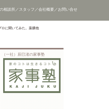
の相談所
スタッフ
会社概要
お問い合せ
プロに聞いてみた。薬膳他
（一社）辰巳渚の家事塾