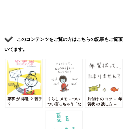
このコンテンツをご覧の方はこちらの記事もご覧頂
いてます。
家事 が 得意 ？ 苦手
くらし メモ ～つい
片付け の コツ ～ 年
？
つい言っちゃう「な
賀状 の 残し方 ～
んで？」～