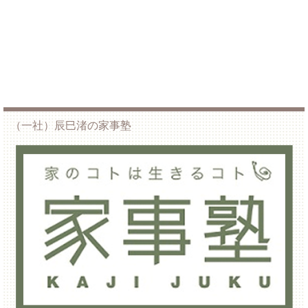
（一社）辰巳渚の家事塾