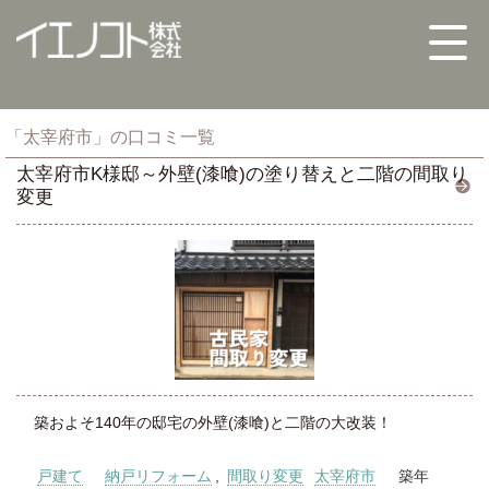
「太宰府市」の口コミ一覧
太宰府市K様邸～外壁(漆喰)の塗り替えと二階の間取り
変更
築およそ140年の邸宅の外壁(漆喰)と二階の大改装！
戸建て
納戸リフォーム
,
間取り変更
太宰府市
築年