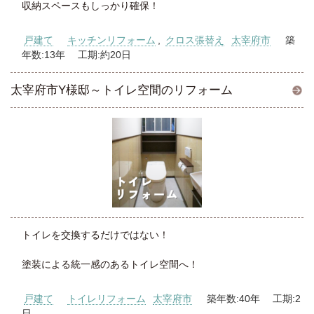
収納スペースもしっかり確保！
戸建て
キッチンリフォーム
,
クロス張替え
太宰府市
築
年数:13年 工期:約20日
太宰府市Y様邸～トイレ空間のリフォーム
トイレを交換するだけではない！
塗装による統一感のあるトイレ空間へ！
戸建て
トイレリフォーム
太宰府市
築年数:40年 工期:2
日