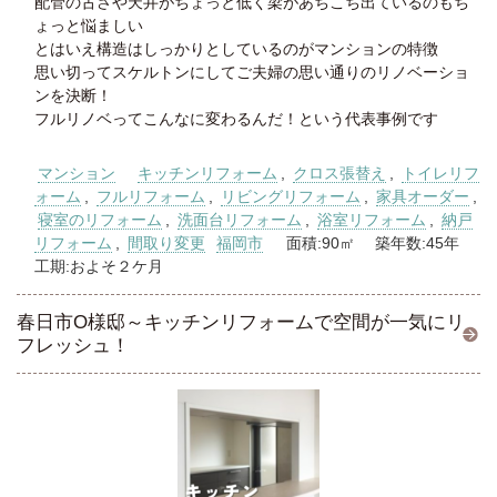
配管の古さや天井がちょっと低く梁があちこち出ているのもち
ょっと悩ましい
とはいえ構造はしっかりとしているのがマンションの特徴
思い切ってスケルトンにしてご夫婦の思い通りのリノベーショ
ンを決断！
フルリノベってこんなに変わるんだ！という代表事例です
マンション
キッチンリフォーム
,
クロス張替え
,
トイレリフ
ォーム
,
フルリフォーム
,
リビングリフォーム
,
家具オーダー
,
寝室のリフォーム
,
洗面台リフォーム
,
浴室リフォーム
,
納戸
リフォーム
,
間取り変更
福岡市
面積:90㎡ 築年数:45年
工期:およそ２ケ月
春日市O様邸～キッチンリフォームで空間が一気にリ
フレッシュ！