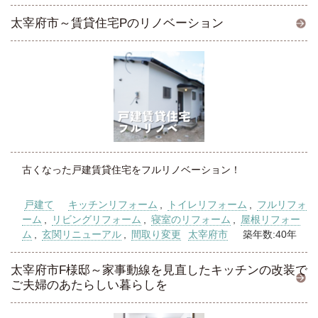
太宰府市～賃貸住宅Pのリノベーション
古くなった戸建賃貸住宅をフルリノベーション！
戸建て
キッチンリフォーム
,
トイレリフォーム
,
フルリフォ
ーム
,
リビングリフォーム
,
寝室のリフォーム
,
屋根リフォー
ム
,
玄関リニューアル
,
間取り変更
太宰府市
築年数:40年
太宰府市F様邸～家事動線を見直したキッチンの改装で
ご夫婦のあたらしい暮らしを